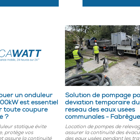
louer un onduleur
Solution de pompage po
600kW est essentiel
déviation temporaire du
r toute coupure
réseau des eaux usées
té ?
communales - Fabrègue
leur statique évite
Location de pompes de releva
e, protège vos
assurer la continuité des évac
et assure la continuité
des eaux usées pendant les tr