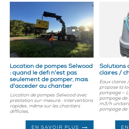
Location de pompes Selwood
Solutions
: quand le défi n'est pas
claires / 
seulement de pomper, mais
Eaux claires
d'accéder au chantier
propose la lo
pompage – Lo
Location de pompes Selwood avec
pompage de c
prestation sur-mesure : interventions
m3/h unitaire
rapides, même sur les chantiers
pompage de f
difficiles.
EN SAVOIR PLUS
EN