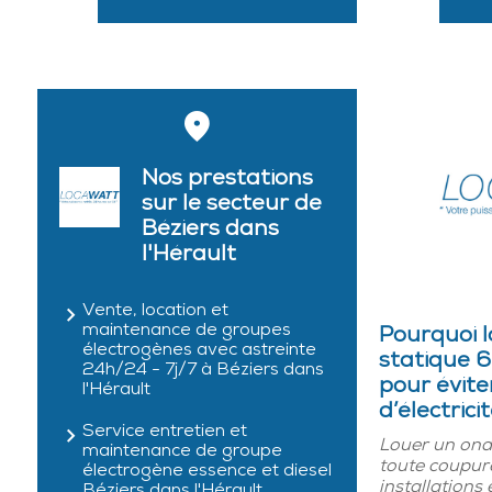
Nos prestations
sur le secteur de
Béziers dans
l'Hérault
Vente, location et
maintenance de groupes
Pourquoi 
électrogènes avec astreinte
statique 
24h/24 - 7j/7 à Béziers dans
pour évite
l'Hérault
d’électrici
Service entretien et
Louer un ondu
maintenance de groupe
toute coupur
électrogène essence et diesel
installations 
Béziers dans l'Hérault