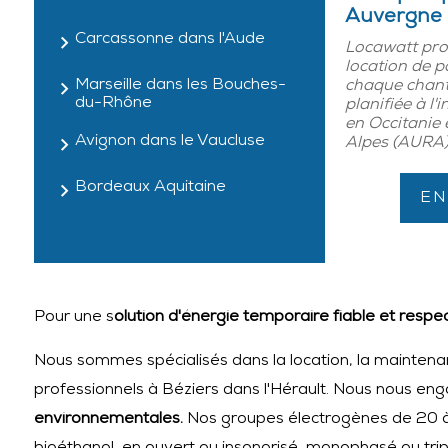
Auvergne
Carcassonne dans l'Aude
Locawatt pro
location de 
Marseille dans les Bouches-
chaque chantie
du-Rhône
planifiée à l'
en Occitanie
Avignon dans le Vaucluse
Alpes (AURA
Bordeaux Aquitaine
EN
Pour une s
olution d'énergie temporaire fiable et resp
Nous sommes spécialisés dans la location, la maintena
professionnels à Béziers dans l'Hérault. Nous nous en
environnementales.
Nos groupes électrogènes de 20 à