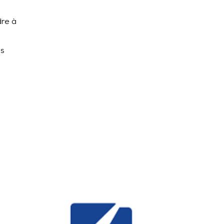
dre à
es