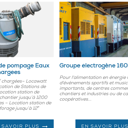
 de pompage Eaux
Groupe électrogène 16
chargées
Pour l'alimentation en énergie
 / chargées– Locawatt
d'événements sportifs et musi
cation de Stations de
importants, de centres commer
cation station de
chantiers et industries ou de c
hantier jusqu’à 1200
coopératives...
s – Location station de
orage jusqu’à 12″
 SAVOIR PLUS
EN SAVOIR PLU