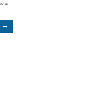
ions
S