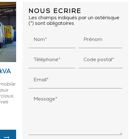
NOUS ÉCRIRE
Les champs indiqués par un astérisque
(*) sont obligatoires
Nom*
Prénom
Téléphone*
Code postal*
0kVA
Email*
 mobile
caux
ciaux,
Message*
aves
S